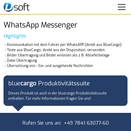
SOFTWARE
WhatsApp Messenger
bluecargo - Speditionssoftware
Highlights
bluecargo - AI Integration
Kommunikation mit dem Fahrer per WhatsAPP (direkt aus BlueCargo)
bluecargo - WhatsAPP-Messenger
Texte aus BlueCargo, direkt aus der Disposition, versenden
bluecargo - Timocom-Integration
Bilder Übertragung und Bilder einlesen als z.B. Ablieferbelege
Datei Übertragung
bluecargo - Cloudversion
Übersetzung von - Ein- und ausgehende Nachrichten
bluebridge - Fahrer-App
bluematik - Fahrzeugortung
blue
cargo
Produktivitätssuite
Online-Support
Dieses Produkt ist auch in der bluecargo Produktivitätssuite
SEMINARE
enthalten. Für mehr Informationen fragen Sie uns!
IT-SERVICE
Rufen Sie uns an: +49 7841 63077-60
UNTERNEHMEN