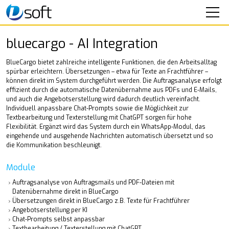
SOFTWARE
bluecargo - AI Integration
bluecargo - Speditionssoftware
BlueCargo bietet zahlreiche intelligente Funktionen, die den Arbeitsalltag
bluecargo - AI Integration
spürbar erleichtern. Übersetzungen – etwa für Texte an Frachtführer –
können direkt im System durchgeführt werden. Die Auftragsanalyse erfolgt
bluecargo - WhatsAPP-Messenger
effizient durch die automatische Datenübernahme aus PDFs und E-Mails,
bluecargo - Timocom-Integration
und auch die Angebotserstellung wird dadurch deutlich vereinfacht.
Individuell anpassbare Chat-Prompts sowie die Möglichkeit zur
bluecargo - Cloudversion
Textbearbeitung und Texterstellung mit ChatGPT sorgen für hohe
bluebridge - Fahrer-App
Flexibilität. Ergänzt wird das System durch ein WhatsApp-Modul, das
bluematik - Fahrzeugortung
eingehende und ausgehende Nachrichten automatisch übersetzt und so
die Kommunikation beschleunigt.
Online-Support
SEMINARE
Module
Auftragsanalyse von Auftragsmails und PDF-Dateien mit
IT-SERVICE
Datenübernahme direkt in BlueCargo
Übersetzungen direkt in BlueCargo z.B. Texte für Frachtführer
Angebotserstellung per KI
UNTERNEHMEN
Chat-Prompts selbst anpassbar
Textbearbeitung / Texterstellung mit ChatGPT