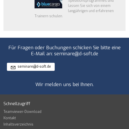
Speditionsprogrammes und
lassen Sie sich von einem
langjährigen und erfahrenen
Trainern schulen.
Für Fragen oder Buchungen schicken Sie bitte eine
E-Mail an: seminare@d-soft.de
s
m
n
r
d-s
ft
d
Wir melden uns bei Ihnen.
Schnellzugriff
Teamviewer-Download
Kontakt
Inhaltsverzeichnis