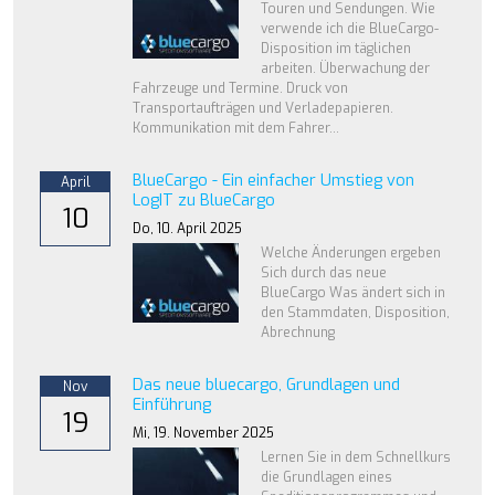
Touren und Sendungen. Wie
verwende ich die BlueCargo-
Disposition im täglichen
arbeiten. Überwachung der
Fahrzeuge und Termine. Druck von
Transportaufträgen und Verladepapieren.
Kommunikation mit dem Fahrer...
BlueCargo - Ein einfacher Umstieg von
April
LogIT zu BlueCargo
10
Do,
10. April 2025
Welche Änderungen ergeben
Sich durch das neue
BlueCargo Was ändert sich in
den Stammdaten, Disposition,
Abrechnung
Das neue bluecargo, Grundlagen und
Nov
Einführung
19
Mi,
19. November 2025
Lernen Sie in dem Schnellkurs
die Grundlagen eines